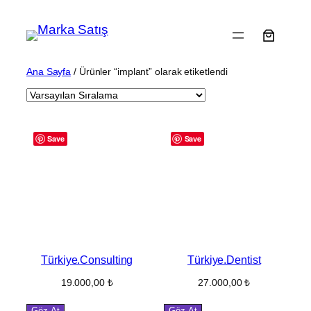
İçeriğe
geç
Ana Sayfa
/ Ürünler “implant” olarak etiketlendi
Save
Save
Türkiye.Consulting
Türkiye.Dentist
19.000,00
₺
27.000,00
₺
Göz At
Göz At